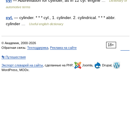
cyl
— Abbreviation for cylinder, as in 12 cyl. engine …
Dictionary of
automotive terms
cyl.
— cylinder. * * * cyl., 1. cylinder. 2. cylindrical. * * * abbr.
cylinder …
Useful english dictionary
© Академик, 2000-2026
18+
Обратная связь:
Техподдержка
,
Реклама на сайте
👣 Путешествия
Экспорт словарей на сайты
, сделанные на PHP,
Joomla,
Drupal,
WordPress, MODx.