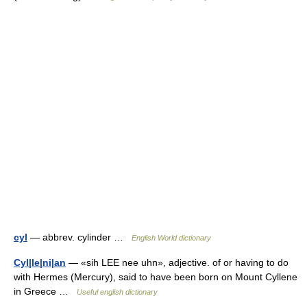
cyl
— abbrev. cylinder …
English World dictionary
Cyl|le|ni|an
— «sih LEE nee uhn», adjective. of or having to do
with Hermes (Mercury), said to have been born on Mount Cyllene
in Greece …
Useful english dictionary