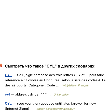
Смотреть что такое "CYL" в других словарях:
CYL
— CYL, sigle composé des trois lettres C, Y et L, peut faire
référence à : Coyoles au Honduras, selon la liste des codes AITA
des aéroports, Catégorie : Code …
Wikipédia en Français
cyl
— abbrev. cylinder * * * …
Universalium
CYL
— (see you later) goodbye until later, farewell for now
(Internet Slang) …
English contemporary dictionary