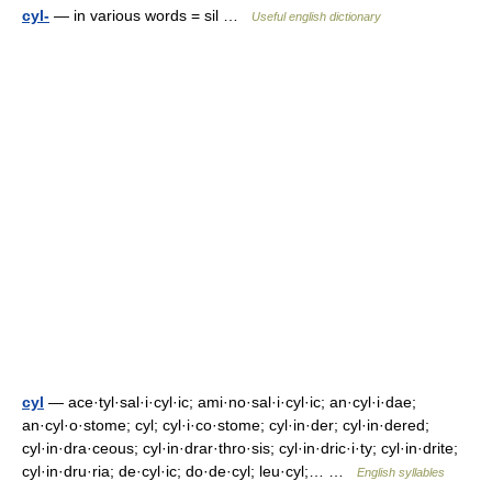
cyl-
— in various words = sil …
Useful english dictionary
cyl
— ace·tyl·sal·i·cyl·ic; ami·no·sal·i·cyl·ic; an·cyl·i·dae;
an·cyl·o·stome; cyl; cyl·i·co·stome; cyl·in·der; cyl·in·dered;
cyl·in·dra·ceous; cyl·in·drar·thro·sis; cyl·in·dric·i·ty; cyl·in·drite;
cyl·in·dru·ria; de·cyl·ic; do·de·cyl; leu·cyl;… …
English syllables